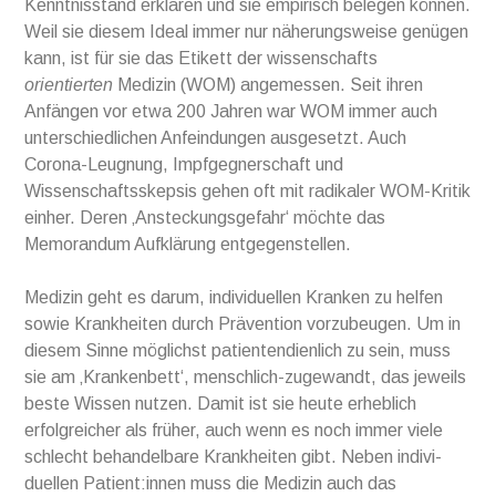
Kennt­nis­stand erklären und sie empi­risch belegen können.
Weil sie diesem Ideal immer nur näherungsweise genügen
kann, ist für sie das Etikett der wissenschafts­
orientierten
Medizin (WOM) ange­messen. Seit ihren
Anfängen vor etwa 200 Jahren war WOM immer auch
unterschied­lichen Anfeindungen ausgesetzt. Auch
Corona-Leugnung, Impfgegnerschaft und
Wissenschaftsskepsis gehen oft mit radikaler WOM-Kritik
einher. Deren ‚Ansteckungs­gefahr‘ möchte das
Memorandum Aufklärung entgegen­stellen.
Medizin geht es darum, individuellen Kranken zu helfen
sowie Krank­heiten durch Prä­ven­tion vorzu­beugen. Um in
diesem Sinne möglichst patienten­dienlich zu sein, muss
sie am ‚Kranken­bett‘, menschlich-zugewandt, das jeweils
beste Wissen nutzen. Damit ist sie heute erheblich
erfolgreicher als früher, auch wenn es noch immer viele
schlecht behandelbare Krankheiten gibt. Neben indivi­
duellen Patient:innen muss die Medizin auch das