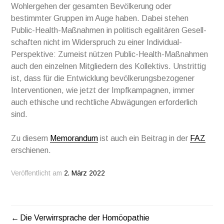
Wohlergehen der gesamten Bevöl­kerung oder
bestimmter Gruppen im Auge haben. Dabei stehen
Public-Health-Maßnahmen in politisch egalitären Gesell­
schaften nicht im Widerspruch zu einer Individual-
Perspektive: Zumeist nützen Public-Health-Maßnah­men
auch den einzelnen Mitgliedern des Kollektivs. Unstrittig
ist, dass für die Entwick­lung bevölkerungsbezogener
Interventionen, wie jetzt der Impfkampagnen, immer
auch ethische und rechtliche Abwägungen erforderlich
sind.
Zu diesem
Memorandum
ist auch ein Beitrag in der
F
AZ
erschienen.
Veröffentlicht am
2. März 2022
Die Verwirrsprache der Homöopathie
BEITRAGSNAVIGATION